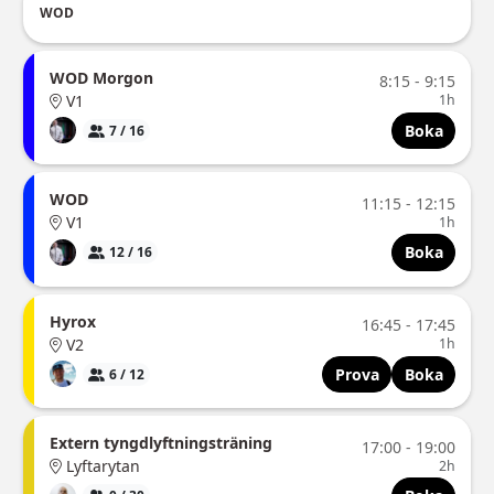
WOD
WOD Morgon
8:15 - 9:15
V1
1h
Boka
7 / 16
WOD
11:15 - 12:15
V1
1h
Boka
12 / 16
Hyrox
16:45 - 17:45
V2
1h
Prova
Boka
6 / 12
Extern tyngdlyftningsträning
17:00 - 19:00
Lyftarytan
2h